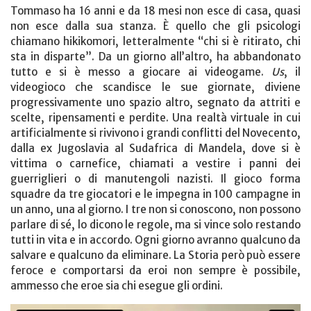
Tommaso ha 16 anni e da 18 mesi non esce di casa, quasi
non esce dalla sua stanza. È quello che gli psicologi
chiamano hikikomori, letteralmente “chi si è ritirato, chi
sta in disparte”. Da un giorno all’altro, ha abbandonato
tutto e si è messo a giocare ai videogame.
Us
, il
videogioco che scandisce le sue giornate, diviene
progressivamente uno spazio altro, segnato da attriti e
scelte, ripensamenti e perdite. Una realtà virtuale in cui
artificialmente si rivivono i grandi conflitti del Novecento,
dalla ex Jugoslavia al Sudafrica di Mandela, dove si è
vittima o carnefice, chiamati a vestire i panni dei
guerriglieri o di manutengoli nazisti. Il gioco forma
squadre da tre giocatori e le impegna in 100 campagne in
un anno, una al giorno. I tre non si conoscono, non possono
parlare di sé, lo dicono le regole, ma si vince solo restando
tutti in vita e in accordo. Ogni giorno avranno qualcuno da
salvare e qualcuno da eliminare. La Storia però può essere
feroce e comportarsi da eroi non sempre è possibile,
ammesso che eroe sia chi esegue gli ordini.