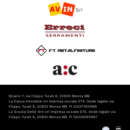
Binario 7, via Filippo Turati 8, 20900 Monza MB
La Danza Immobile srl Impresa sociale ETS. Sede legale via
Filippo Turati 8, 20900 Monza MB. PI 02237350968
La Scuola Delle Arti srl Impresa sociale ETS. Sede legale via
Filippo Turati 8, 20900 Monza MB. PI 06305590967