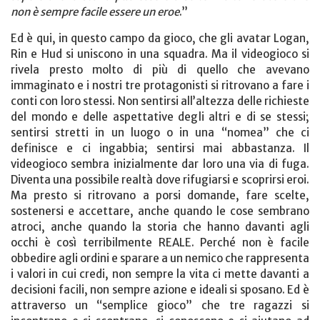
non è sempre facile essere un eroe
.”
Ed è qui, in questo campo da gioco, che gli avatar Logan,
Rin e Hud si uniscono in una squadra. Ma il videogioco si
rivela presto molto di più di quello che avevano
immaginato e i nostri tre protagonisti si ritrovano a fare i
conti con loro stessi. Non sentirsi all’altezza delle richieste
del mondo e delle aspettative degli altri e di se stessi;
sentirsi stretti in un luogo o in una “nomea” che ci
definisce e ci ingabbia; sentirsi mai abbastanza. Il
videogioco sembra inizialmente dar loro una via di fuga.
Diventa una possibile realtà dove rifugiarsi e scoprirsi eroi.
Ma presto si ritrovano a porsi domande, fare scelte,
sostenersi e accettare, anche quando le cose sembrano
atroci, anche quando la storia che hanno davanti agli
occhi è così terribilmente REALE. Perché non è facile
obbedire agli ordini e sparare a un nemico che rappresenta
i valori in cui credi, non sempre la vita ci mette davanti a
decisioni facili, non sempre azione e ideali si sposano. Ed è
attraverso un “semplice gioco” che tre ragazzi si