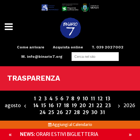
Come arrivare
Acquista online
T. 039 2027002
M.
info@binario7.org
Teatro
Scuola di teatro
Compagnia
Radio
Spazi e Servizi
Binario Arte
TRASPARENZA
1
2
3
4
5
6
7
8
9
10
11
12
13
‹
›
agosto
14
15
16
17
18
19
20
21
22
23
2026
24
25
26
27
28
29
30
31
Aggiungi al Calendario
NEWS:
ORARI ESTIVI BIGLIETTERIA
«
»