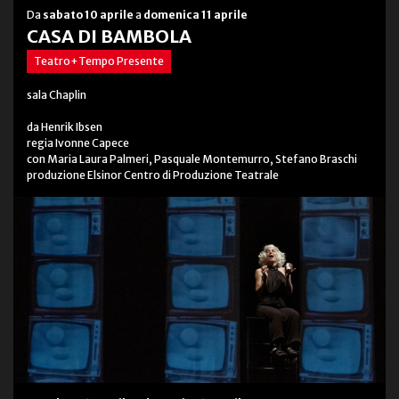
Da
sabato 10 aprile
a
domenica 11 aprile
CASA DI BAMBOLA
Teatro+Tempo Presente
sala Chaplin
da Henrik Ibsen
regia Ivonne Capece
con Maria Laura Palmeri, Pasquale Montemurro, Stefano Braschi
produzione Elsinor Centro di Produzione Teatrale