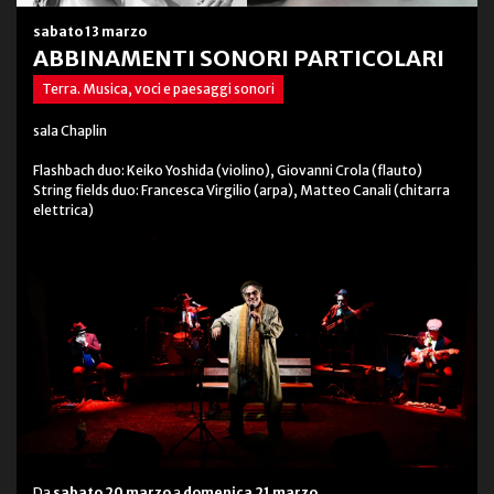
sabato 13 marzo
ABBINAMENTI SONORI PARTICOLARI
Terra. Musica, voci e paesaggi sonori
sala Chaplin
Flashbach duo: Keiko Yoshida (violino), Giovanni Crola (flauto)
String fields duo: Francesca Virgilio (arpa), Matteo Canali (chitarra
elettrica)
Da
sabato 20 marzo
a
domenica 21 marzo