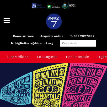
Come arrivare
Acquista online
T. 039 2027002
M.
biglietteria@binario7.org
Teatro
Scuola di teatro
Compagnia
Radio
Spazi e Servizi
Binario Arte
Il cartellone
La Stagione
Per le scuole
Biglie