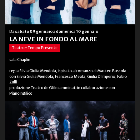
Da
sabato 09 gennaio
a
domenica 10 gennaio
LA NEVE IN FONDO AL MARE
Teatro+Tempo Presente
sala Chaplin
regia Silvia Giulia Mendola, ispirato al romanzo di Matteo Bussola
con Silvia Giulia Mendola, Francesco Meola, Giulia D’Imperio, Fabio
Zulli
produzione Teatro de Gli Incamminati in collaborazione con
PianoInBilico