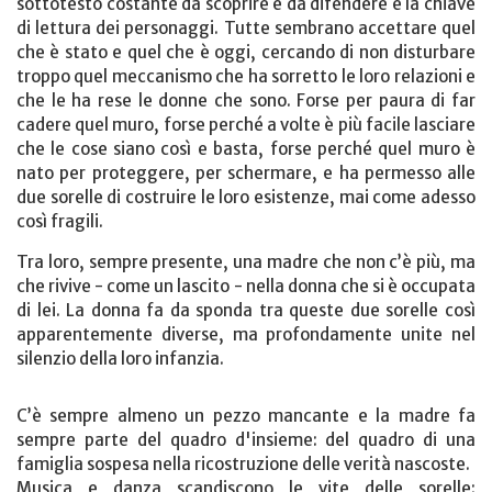
sottotesto costante da scoprire e da difendere è la chiave
di lettura dei personaggi. Tutte sembrano accettare quel
che è stato e quel che è oggi, cercando di non disturbare
troppo quel meccanismo che ha sorretto le loro relazioni e
che le ha rese le donne che sono. Forse per paura di far
cadere quel muro, forse perché a volte è più facile lasciare
che le cose siano così e basta, forse perché quel muro è
nato per proteggere, per schermare, e ha permesso alle
due sorelle di costruire le loro esistenze, mai come adesso
così fragili.
Tra loro, sempre presente, una madre che non c’è più, ma
che rivive - come un lascito - nella donna che si è occupata
di lei. La donna fa da sponda tra queste due sorelle così
apparentemente diverse, ma profondamente unite nel
silenzio della loro infanzia.
C’è sempre almeno un pezzo mancante e la madre fa
sempre parte del quadro d'insieme: del quadro di una
famiglia sospesa nella ricostruzione delle verità nascoste.
Musica e danza scandiscono le vite delle sorelle: