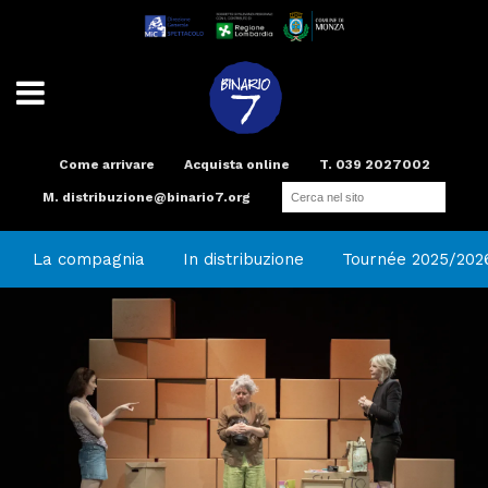
Come arrivare
Acquista online
T. 039 2027002
M.
distribuzione@binario7.org
Teatro
Scuola di teatro
Compagnia
Radio
Spazi e Servizi
Binario Arte
La compagnia
In distribuzione
Tournée 2025/202